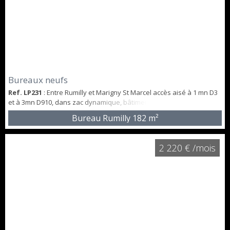
Bureaux neufs
Ref. LP231
: Entre Rumilly et Marigny St Marcel accès aisé à 1 mn D3
et à 3mn D910, dans zac dynamique, bâtiment neuf, proposant une
belle surface de bureaux lumineuse de 182m² répartie sur 2 étages.
Bureau Rumilly
182 m²
Bureaux livrés murs isolés : cloisons intérieures, plafonds,
clim/chauffage, revêtement sol à réaliser. Parking Privatif Desserte
bus. Loyer annuel HT HC : 23 660€ soit 1 972€ mensuel. Honoraires :
2 220 € /mois
15% H...