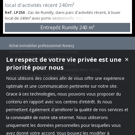
local d'activités récent 240m²
Ref. LP250
: Zac de Rumilly, dans parc d'activités récent, à louer
local de 240m² avec porte sectionnelle. Répartition des surfaces :
Atelier/entrepôt : 180m² Bureau, cuisine, bloc sanitaire 28m²
Entrepôt Rumilly
240 m²
Mezzanine : 30m² 3 parkings privatifs Porte sectionnelle Bail
commercial 3 6 9 Loyer mensuel : 2 220€ HT Honoraires : 15% HT du
loyer annuel soit 3 996€ HT.
Achat immobilier professionnel Annecy
Location immobilier professionnel Annecy
Le respect de votre vie privée est une
Achat immobilier professionnel Rumilly
✕
Location immobilier professionnel Poisy
priorité pour nous
Location immobilier professionnel Epagny Metz-Tessy
Location immobilier professionnel Rumilly
Nous utilisons des cookies afin de vous offrir une expérience
optimale et une communication pertinente sur notre site.
Immobilier Pro à vendre Allonzier-la-Caille
Grace à ces technologies, nous pouvons vous proposer du
Immobilier Pro à vendre Annecy
Immobilier Pro à louer Poisy
contenu en rapport avec vos centres d'intérêt. Ils nous
Immobilier Pro à vendre Poisy
permettent également d'améliorer la qualité de nos services et
Immobilier Pro à vendre Annecy
la convivialité de notre site internet. Nous utiliserons
Immobilier Pro à vendre Annecy
uniquement les données personnelles pour lesquelles vous
avez donné votre accord. Vous pouvez les modifier à