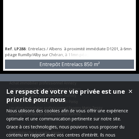
Ref. LP288
: Entrelacs / Albens à proximité immédiate D1201, à 6mn
péage Rumilly/Alby sur Chéran, à 11mn péage Grésy sur Aix, 2
bâtiments à louer, accès PL, belle visibilité sur axe passant, vaste
Entrepôt Entrelacs
850 m²
parking, Les surfaces sont les suivantes : Bâtiment A : 494m² +195m²
de mezzanine Bâtiment B : 200m² Possibilité d'un espace bureaux
en sus 32m² avec sous sol 35m² aménageable en salle de réunion.
Achat immobilier professionnel Annecy
Gro...
Le respect de votre vie privée est une
Location immobilier professionnel Annecy
✕
Achat immobilier professionnel Rumilly
priorité pour nous
Location immobilier professionnel Poisy
Location immobilier professionnel Epagny Metz-Tessy
Nous utilisons des cookies afin de vous offrir une expérience
Location immobilier professionnel Rumilly
optimale et une communication pertinente sur notre site.
Grace à ces technologies, nous pouvons vous proposer du
Immobilier Pro à vendre Allonzier-la-Caille
Immobilier Pro à vendre Annecy
contenu en rapport avec vos centres d'intérêt. Ils nous