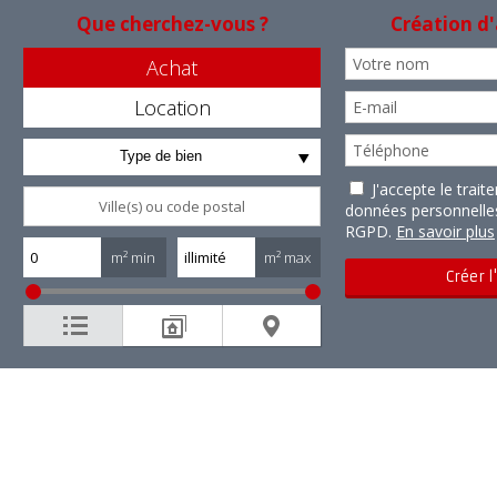
Que cherchez-vous ?
Création d'
Achat
Location
Type de bien
J'accepte le trai
données personnell
RGPD.
En savoir plus
m² min
m² max