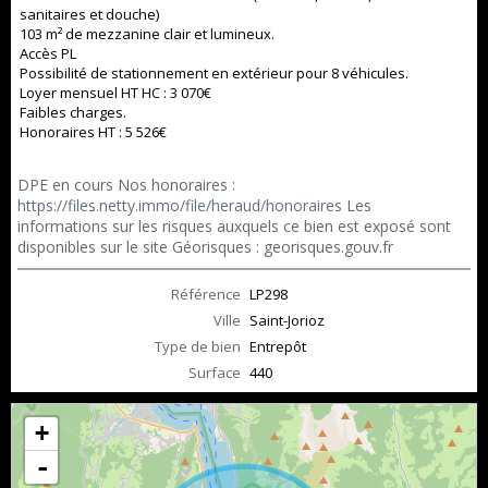
sanitaires et douche)
103 m² de mezzanine clair et lumineux.
Accès PL
Possibilité de stationnement en extérieur pour 8 véhicules.
Loyer mensuel HT HC : 3 070€
Faibles charges.
Honoraires HT : 5 526€
DPE en cours Nos honoraires :
https://files.netty.immo/file/heraud/honoraires
Les
informations sur les risques auxquels ce bien est exposé sont
disponibles sur le site Géorisques : georisques.gouv.fr
Référence
LP298
Ville
Saint-Jorioz
Type de bien
Entrepôt
Surface
440
+
-