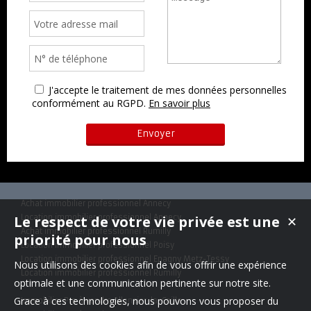
J'accepte le traitement de mes données personnelles
conformément au RGPD.
En savoir plus
Achat immobilier professionnel Annecy
Le respect de votre vie privée est une
Location immobilier professionnel Annecy
✕
Achat immobilier professionnel Rumilly
priorité pour nous
Location immobilier professionnel Poisy
Location immobilier professionnel Epagny Metz-Tessy
Nous utilisons des cookies afin de vous offrir une expérience
Location immobilier professionnel Rumilly
optimale et une communication pertinente sur notre site.
Grace à ces technologies, nous pouvons vous proposer du
Immobilier Pro à vendre Allonzier-la-Caille