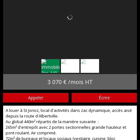
3 070 € /mois HT
Appeler
Écrire
A louer à St Jorioz, local d'activités dans zac dynamique, accès aisé
depuis la route d'Albertville.
Au global 440m² répartis de la manière suivante :
265m² d'entrepôt avec 2 portes sectionnelles grande hauteur et
pont roulant. Air comprimé.
72m² de bureaux et locaux sociaux (vestiaire, cuisine, bloc