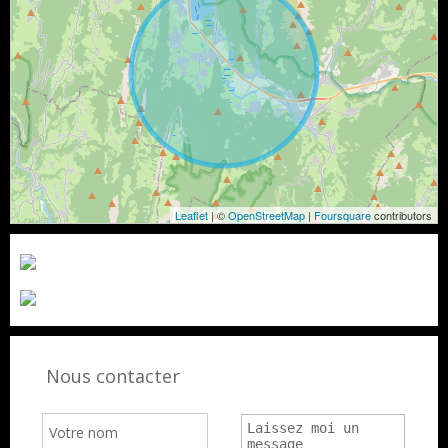
Leaflet
| ©
OpenStreetMap
|
Foursquare
contributors
Nous contacter